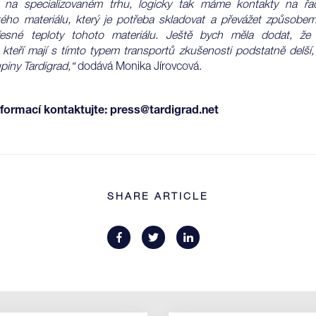
 na specializovaném trhu, logicky tak máme kontakty na řa
kého materiálu, který je potřeba skladovat a převážet způsobem
esné teploty tohoto materiálu. Ještě bych měla dodat, že 
, kteří mají s tímto typem transportů zkušenosti podstatně delší,
upiny Tardigrad,“
dodává Monika Jírovcová.
nformací kontaktujte:
press@tardigrad.net
SHARE ARTICLE