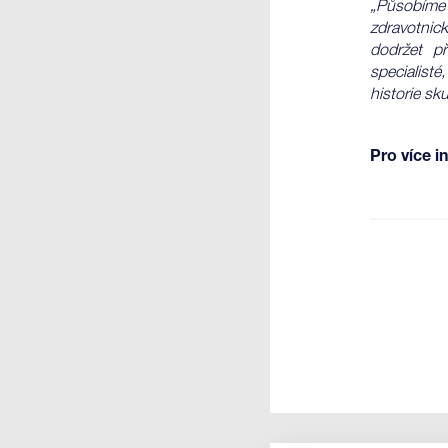
„Působíme
zdravotnic
dodržet př
specialisté
historie sk
Pro více i