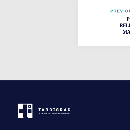
PREVIO
P
REL
MA