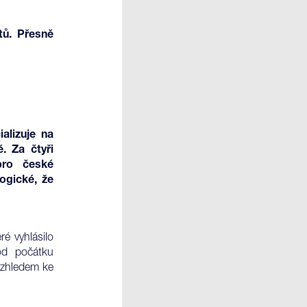
tů. Přesně
ializuje na
. Za čtyři
pro české
ogické, že
ré vyhlásilo
od počátku
vzhledem ke