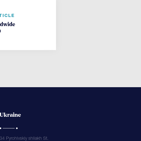
TICLE
ldwide
9
Ukraine
34 Pyrohivskiy shliakh St.