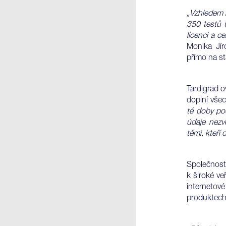
„Vzhledem k
350 testů 
licenci a c
Monika Jír
přímo na st
Tardigrad o
doplní vše
té doby pod
údaje nezv
těmi, kteří 
Společnos
k široké ve
internetov
produktech 