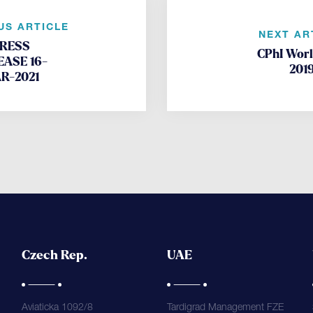
US ARTICLE
NEXT AR
RESS
CPhI Wor
EASE 16-
201
R-2021
Czech Rep.
UAE
Aviaticka 1092/8
Tardigrad Management FZE