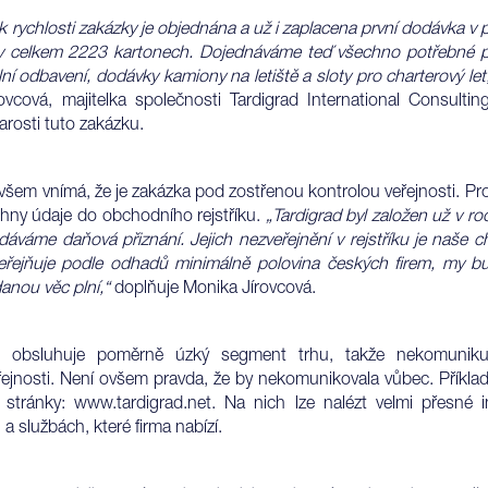
 rychlosti zakázky je objednána a už i zaplacena první dodávka v
v celkem 2223 kartonech. Dojednáváme teď všechno potřebné p
elní odbavení, dodávky kamiony na letiště a sloty pro charterový let
ovcová, majitelka společnosti Tardigrad International Consultin
arosti tuto zakázku.
všem vnímá, že je zakázka pod zostřenou kontrolou veřejnosti. P
chny údaje do obchodního rejstříku.
„Tardigrad byl založen už v r
áváme daňová přiznání. Jejich nezveřejnění v rejstříku je naše c
eřejňuje podle odhadů minimálně polovina českých firem, my 
danou věc plní,“
doplňuje Monika Jírovcová.
t obsluhuje poměrně úzký segment trhu, takže nekomunik
řejnosti. Není ovšem pravda, že by nekomunikovala vůbec. Příklad
é stránky:
www.tardigrad.net
. Na nich lze nalézt velmi přesné 
a službách, které firma nabízí.