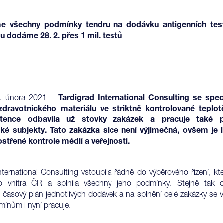
sme všechny podmínky tendru na dodávku antigenních tes
u dodáme 28. 2. přes 1 mil. testů
. února 2021 –
Tardigrad International Consulting se spec
zdravotnického materiálu ve striktně kontrolované teplotě
stence odbavila už stovky zakázek a pracuje také 
cké subjekty. Tato zakázka sice není výjimečná, ovšem je l
střené kontrole médií a veřejnosti.
nternational Consulting vstoupila řádně do výběrového řízení, kte
tvo vnitra ČR a splnila všechny jeho podmínky. Stejně tak 
 časový plán jednotlivých dodávek a na splnění celé zakázky se 
mínům i nyní pracuje.