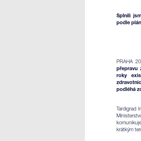
Splnili j
podle plán
PRAHA 20
přepravu 
roky exi
zdravotni
podléhá zo
Tardigrad I
Ministers
komunikuje
krátkým ter