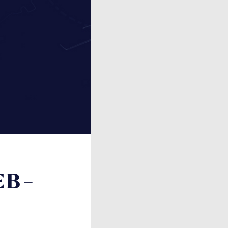
oducts
g
ntact
EB-