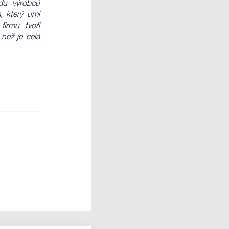
du výrobců
, který umí
firmu tvoří
 než je celá