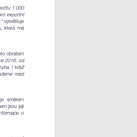
 počtu 1 000
ro exportní
,“
vysvětluje
g, která má
roto obratem
oce 2016, od
hyba. I když
budeme mezi
uje směrem
em jsou její
informace o